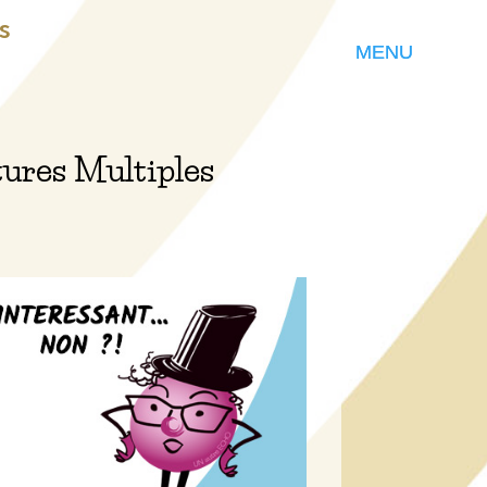
s
tures Multiples